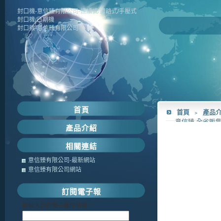
封口機-意信臻有限公司-連續式/腳踏式/手壓式
封口機/日期機
封口機-意信臻有限公司
首頁
首頁
﹥
產品
意信臻-全省販售
產品介紹
相關連結
意信臻有限公司-最新網站
意信臻有限公司網站
訂閱電子報
請輸入您的電子郵件信箱: