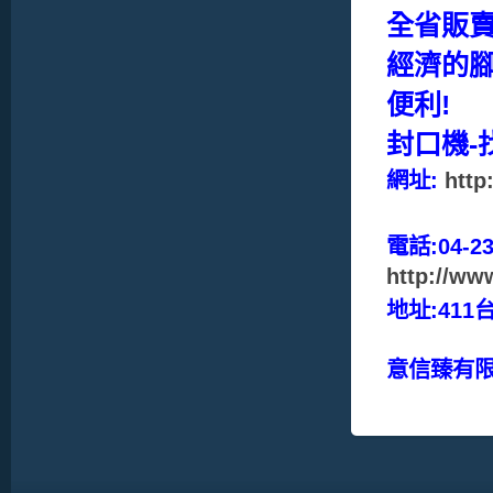
全省販賣
經濟的腳
便利!
封口機-
網址:
http
電話:04-23
http://ww
地址:41
意信臻有限公