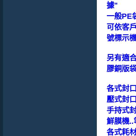
據"
一般PE袋
可依客戶
號標示機
另有適合
膠銅版袋
各式封口
壓式封
手持式封
鮮膜機..
各式耗材