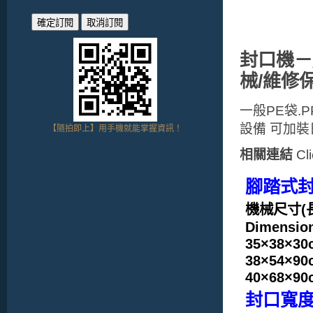
封口機－
械/維修
一般PE袋.
設備 可加裝
【隨拍即上】用手機就能掌握資訊！
相關連結
Cl
腳踏式封
機械尺寸(
Dimensio
35×38×30
38×54×90
40×68×90
封口寬度