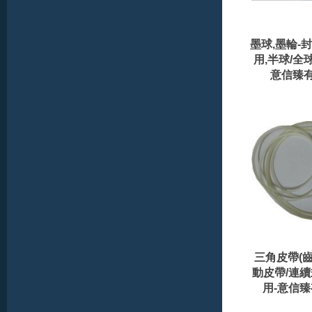
墨球,墨輪-
用,半球/全
意信臻
三角皮帶(齒
動皮帶/連
用-意信